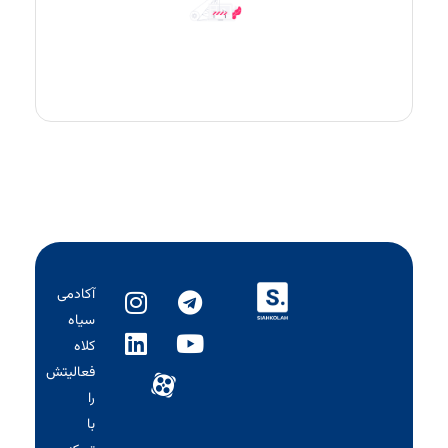
آکادمی
سیاه‌
کلاه
فعالیتش
را
با