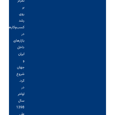
تمرکز
بر
روی
رشد
کسب‌وکارها
در
بازارهای
داخل
ایران
و
جهان
شروع
کرد.
در
اواخر
سال
1398
علی