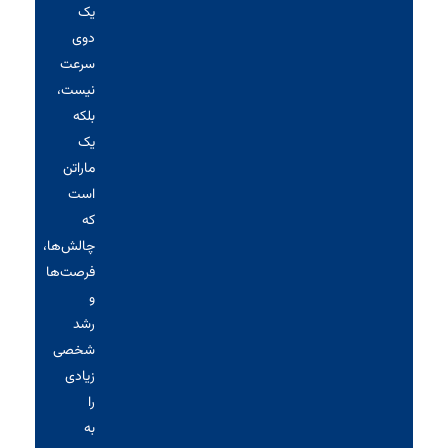
یک
دوی
سرعت
نیست،
بلکه
یک
ماراتن
است
که
چالش‌ها،
فرصت‌ها
و
رشد
شخصی
زیادی
را
به