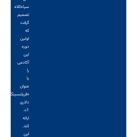
سیاه‌کلاه
تصمیم
گرفت
که
اولین
دوره
این
آکادمی
را
با
عنوان
«فریلنسینگ
دلاری
1»،
ارائه
کند.
این