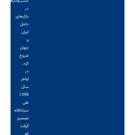
کسب‌وکارها
در
بازارهای
داخل
ایران
و
جهان
شروع
کرد.
در
اواخر
سال
1398
علی
سیاه‌کلاه
تصمیم
گرفت
که