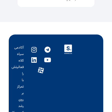
آکادمی
سیاه‌
کلاه
فعالیتش
را
با
تمرکز
بر
روی
رشد