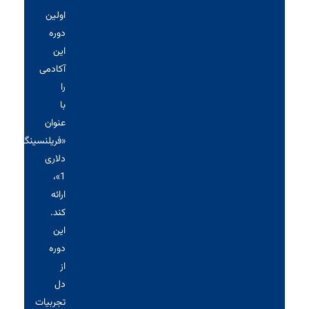
اولین
دوره
این
آکادمی
را
با
عنوان
«فریلنسینگ
دلاری
1»،
ارائه
کند.
این
دوره
از
دل
تجربیات