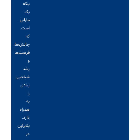
بلکه
یک
ماراتن
است
که
چالش‌ها،
فرصت‌ها
و
رشد
شخصی
زیادی
را
به
همراه
دارد.
بنابراین
در