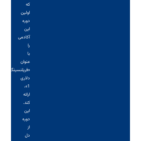
که
اولین
دوره
این
آکادمی
را
با
عنوان
«فریلنسینگ
دلاری
1»،
ارائه
کند.
این
دوره
از
دل