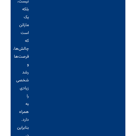
نیست،
بلکه
یک
ماراتن
است
که
چالش‌ها،
فرصت‌ها
و
رشد
شخصی
زیادی
را
به
همراه
دارد.
بنابراین
در