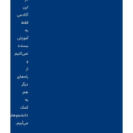
این
آکادمی
فقط
به
آموزش
بسنده
نمی‌کنیم
و
از
راه‌های
دیگر
هم
به
کمک
دانشجوهایمان
می‌آییم.