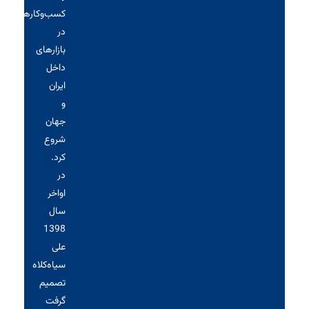
کسب‌وکارها
در
بازارهای
داخل
ایران
و
جهان
شروع
کرد.
در
اواخر
سال
1398
علی
سیاه‌کلاه
تصمیم
گرفت