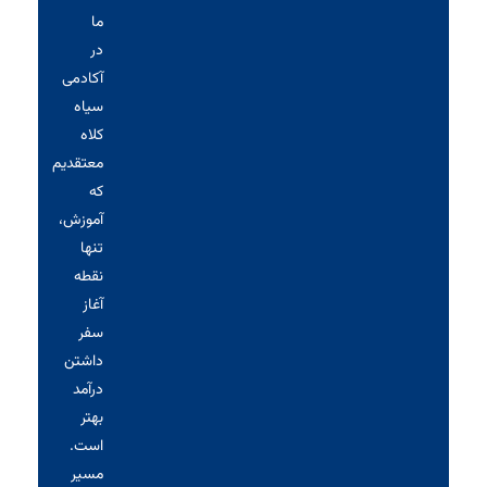
ما
در
آکادمی
سیاه‌
کلاه
معتقدیم
که
آموزش،
تنها
نقطه
آغاز
سفر
داشتن
درآمد
بهتر
است.
مسیر