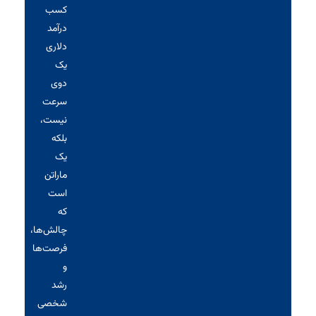
کسب
درآمد
دلاری
یک
دوی
سرعت
نیست،
بلکه
یک
ماراتن
است
که
چالش‌ها،
فرصت‌ها
و
رشد
شخصی