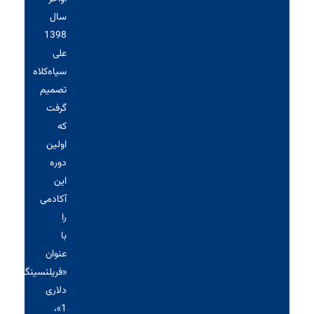
سال
1398
علی
سیاه‌کلاه
تصمیم
گرفت
که
اولین
دوره
این
آکادمی
را
با
عنوان
«فریلنسینگ
دلاری
1»،